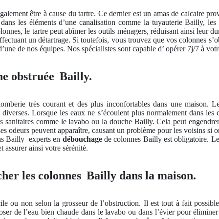
galement être à cause du tartre. Ce dernier est un amas de calcaire pr
ans les éléments d’une canalisation comme la tuyauterie Bailly, les r
onnes, le tartre peut abîmer les outils ménagers, réduisant ainsi leur d
 effectuant un détartrage. Si toutefois, vous trouvez que vos colonnes s’o
d’une de nos équipes. Nos spécialistes sont capable d’ opérer 7j/7 à votre
e obstruée Bailly.
omberie très courant et des plus inconfortables dans une maison. Le 
diverses. Lorsque les eaux ne s’écoulent plus normalement dans les co
ions sanitaires comme le lavabo ou la douche Bailly. Cela peut engend
es odeurs peuvent apparaître, causant un problème pour les voisins si o
ns Bailly
experts en
débouchage
de colonnes Bailly est obligatoire. Le
t assurer ainsi votre sérénité.
her les colonnes Bailly dans la maison.
cile ou non selon la grosseur de l’obstruction. Il est tout à fait possibl
oser de l’eau bien chaude dans le lavabo ou dans l’évier pour éliminer l