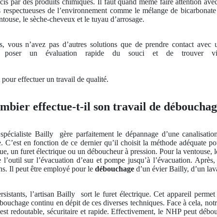
is par des produits chimiques. Il faut quand même faire attention avec 
 respectueuses de l’environnement comme le mélange de bicarbonate de
entouse, le sèche-cheveux et le tuyau d’arrosage.
, vous n’avez pas d’autres solutions que de prendre contact avec 
rra poser un évaluation rapide du souci et de trouver v
 pour effectuer un travail de qualité.
bier effectue-t-il son travail de débouchag
pécialiste Bailly
gère parfaitement le dépannage d’une canalisation
e. C’est en fonction de ce dernier qu’il choisit la méthode adéquate pour 
ue, un furet électrique ou un déboucheur à pression. Pour la ventouse, 
e l’outil sur l’évacuation d’eau et pompe jusqu’à l’évacuation. Après
s. Il peut être employé pour le
débouchage
d’un évier Bailly, d’un lava
istants, l’artisan Bailly
sort le furet électrique. Cet appareil permet 
 bouchage continu en dépit de ces diverses techniques. Face à cela, notre 
est redoutable, sécuritaire et rapide. Effectivement, le NHP peut débo