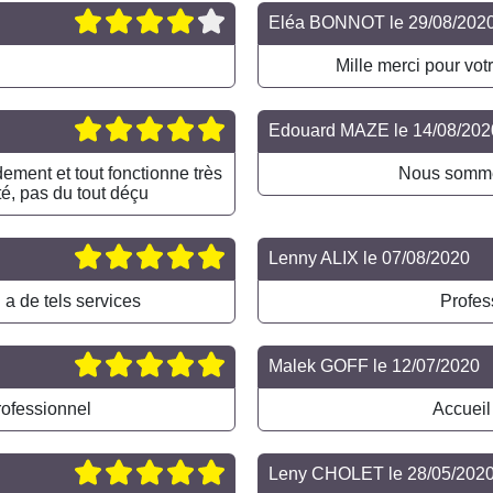
Eléa BONNOT
le
29/08/202
Mille merci pour votre
Edouard MAZE
le
14/08/202
ement et tout fonctionne très
Nous sommes
é, pas du tout déçu
Lenny ALIX
le
07/08/2020
 a de tels services
Profes
Malek GOFF
le
12/07/2020
rofessionnel
Accueil
Leny CHOLET
le
28/05/202